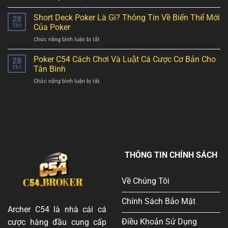
Chuyên
SPR
Cách
Nghiệp
Poker
Short Deck Poker Là Gì? Thông Tin Về Biến Thể Mới
Chơi
28
Là
Đúng
Th1
Của Poker
Gì?
Quy
Chức năng bình luận bị tắt
ở
Bật
Định
Short
Mí
Cho
Deck
Poker C54 Cách Chơi Và Luật Cá Cược Cơ Bản Cho
Về
28
Tân
Poker
Thuật
Th1
Tân Binh
Thủ
Là
Ngữ
Chức năng bình luận bị tắt
ở
Gì?
Poker
Poker
Thông
Cơ
C54
Tin
Bản
Cách
Về
Cần
Chơi
Biến
Biết
Và
Thể
Luật
Mới
Cá
Của
Cược
Poker
THÔNG TIN CHÍNH SÁCH
Cơ
Bản
Cho
Về Chúng Tôi
Tân
Binh
Chính Sách Bảo Mật
Archer C54 là nhà cái cá
Điều Khoản Sử Dụng
cược hàng đầu cung cấp