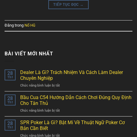
TIẾP TỤC ĐỌC
→
Đăng trong
Nổ Hũ
BÀI VIẾT MỚI NHẤT
Dealer Là Gì? Trách Nhiệm Và Cách Làm Dealer
28
Th1
Chuyên Nghiệp
Chức năng bình luận bị tắt
ở
Dealer
Là
Bầu Cua C54 Hướng Dẫn Cách Chơi Đúng Quy Định
28
Gì?
Th1
Cho Tân Thủ
Trách
Chức năng bình luận bị tắt
ở
Nhiệm
Bầu
Và
Cua
SPR Poker Là Gì? Bật Mí Về Thuật Ngữ Poker Cơ
Cách
28
C54
Làm
Th1
Bản Cần Biết
Hướng
Dealer
Chức năng bình luận bị tắt
ở
Dẫn