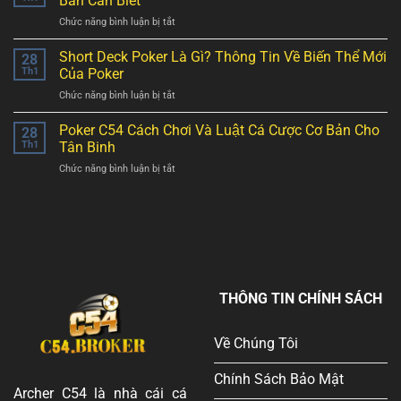
Bản Cần Biết
Hướng
Dealer
Chức năng bình luận bị tắt
ở
Dẫn
Chuyên
SPR
Cách
Nghiệp
Poker
Short Deck Poker Là Gì? Thông Tin Về Biến Thể Mới
Chơi
28
Là
Đúng
Th1
Của Poker
Gì?
Quy
Chức năng bình luận bị tắt
ở
Bật
Định
Short
Mí
Cho
Deck
Poker C54 Cách Chơi Và Luật Cá Cược Cơ Bản Cho
Về
28
Tân
Poker
Thuật
Th1
Tân Binh
Thủ
Là
Ngữ
Chức năng bình luận bị tắt
ở
Gì?
Poker
Poker
Thông
Cơ
C54
Tin
Bản
Cách
Về
Cần
Chơi
Biến
Biết
Và
Thể
Luật
Mới
Cá
Của
Cược
Poker
THÔNG TIN CHÍNH SÁCH
Cơ
Bản
Cho
Về Chúng Tôi
Tân
Binh
Chính Sách Bảo Mật
Archer C54 là nhà cái cá