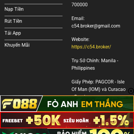
700000
Nạp Tiền
Email:
Rút Tiền
c54.broker@gmail.com
Tải App
Website:
Khuyến Mãi
https://c54.broker/
Trụ Sở Chính: Manila -
Philippines
Giấy Phép: PAGCOR - Isle
Of Man (IOM) và Curacao
eGaming