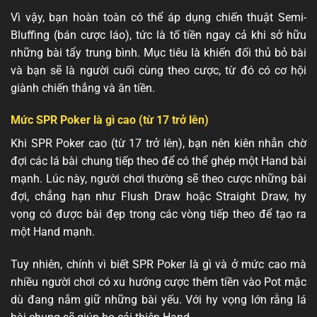
Vì vậy, bạn hoàn toàn có thể áp dụng chiến thuật Semi-
Bluffing (bán cược láo), tức là tố tiền ngay cả khi sở hữu
những bài tẩy trung bình. Mục tiêu là khiến đối thủ bỏ bài
và bạn sẽ là người cuối cùng theo cược, từ đó có cơ hội
giành chiến thắng và ăn tiền.
Mức SPR Poker là gì cao (từ 17 trở lên)
Khi SPR Poker cao (từ 17 trở lên), bạn nên kiên nhẫn chờ
đợi các lá bài chung tiếp theo để có thể ghép một Hand bài
mạnh. Lúc này, người chơi thường sẽ theo cược những bài
đợi, chẳng hạn như Flush Draw hoặc Straight Draw, hy
vọng có được bài đẹp trong các vòng tiếp theo để tạo ra
một Hand mạnh.
Tuy nhiên, chính vì biết SPR Poker là gì và ở mức cao mà
nhiều người chơi có xu hướng cược thêm tiền vào Pot mặc
dù đang nắm giữ những bài yếu. Với hy vọng lớn rằng lá