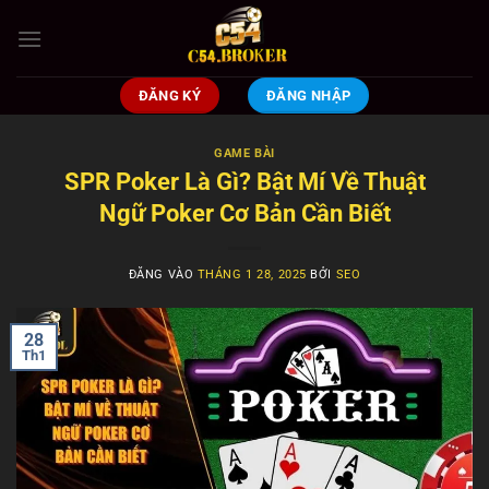
Bỏ
qua
nội
dung
ĐĂNG KÝ
ĐĂNG NHẬP
GAME BÀI
SPR Poker Là Gì? Bật Mí Về Thuật
Ngữ Poker Cơ Bản Cần Biết
ĐĂNG VÀO
THÁNG 1 28, 2025
BỞI
SEO
28
Th1