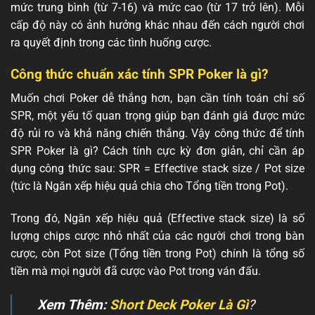
mức trung bình (từ 7-16) và mức cao (từ 17 trở lên). Mỗi
cấp độ này có ảnh hưởng khác nhau đến cách người chơi
ra quyết định trong các tình huống cược.
Công thức chuẩn xác tính SPR Poker là gì?
Muốn chơi Poker dễ thắng hơn, bạn cần tính toán chỉ số
SPR, một yếu tố quan trọng giúp bạn đánh giá được mức
độ rủi ro và khả năng chiến thắng. Vậy công thức để tính
SPR Poker là gì? Cách tính cực kỳ đơn giản, chỉ cần áp
dụng công thức sau: SPR = Effective stack size / Pot size
(tức là Ngăn xếp hiệu quả chia cho Tổng tiền trong Pot).
Trong đó, Ngăn xếp hiệu quả (Effective stack size) là số
lượng chips cược nhỏ nhất của các người chơi trong bàn
cược, còn Pot size (Tổng tiền trong Pot) chính là tổng số
tiền mà mọi người đã cược vào Pot trong ván đấu.
Xem Thêm:
Short Deck Poker Là Gì
?