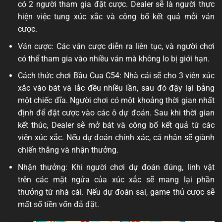
có 2 người tham gia đặt cược. Dealer sẽ là người thực
hiện việc tung xúc xắc và công bố kết quả mỗi ván
cược.
Ván cược: Các ván cược diễn ra liên tục, và người chơi
có thể tham gia vào nhiều ván mà không lo bị giới hạn.
Cách thức chơi Bầu Cua C54: Nhà cái sẽ cho 3 viên xúc
xắc vào bát và lắc đều nhiều lần, sau đó đậy lại bằng
một chiếc đĩa. Người chơi có một khoảng thời gian nhất
định để đặt cược vào các ô dự đoán. Sau khi thời gian
kết thúc, Dealer sẽ mở bát và công bố kết quả từ các
viên xúc xắc. Nếu dự đoán chính xác, cá nhân sẽ giành
chiến thắng và nhận thưởng.
Nhận thưởng: Khi người chơi dự đoán đúng, linh vật
trên các mặt ngửa của xúc xắc sẽ mang lại phần
thưởng từ nhà cái. Nếu dự đoán sai, game thủ cược sẽ
mất số tiền vốn đã đặt.