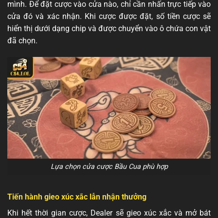
mình. Để đặt cược vào cửa nào, chỉ cần nhấn trực tiếp vào
cửa đó và xác nhận. Khi cược được đặt, số tiền cược sẽ
hiển thị dưới dạng chip và được chuyển vào ô chứa con vật
đã chọn.
Lựa chọn cửa cược Bầu Cua phù hợp
Tiến hành gieo xúc xắc lẫn nhận thưởng
Khi hết thời gian cược, Dealer sẽ gieo xúc xắc và mở bát