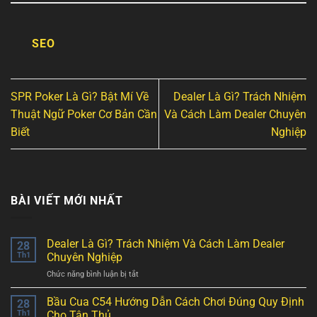
SEO
SPR Poker Là Gì? Bật Mí Về
Dealer Là Gì? Trách Nhiệm
Thuật Ngữ Poker Cơ Bản Cần
Và Cách Làm Dealer Chuyên
Biết
Nghiệp
BÀI VIẾT MỚI NHẤT
Dealer Là Gì? Trách Nhiệm Và Cách Làm Dealer
28
Th1
Chuyên Nghiệp
Chức năng bình luận bị tắt
ở
Dealer
Là
Bầu Cua C54 Hướng Dẫn Cách Chơi Đúng Quy Định
28
Gì?
Th1
Cho Tân Thủ