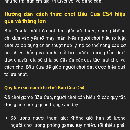
những trải nghiệm giải trí tuyệt vời và đẳng cấp.
Hướng dẫn cách thức chơi Bầu Cua C54 hiệu
quả và thắng lớn
Bầu Cua là một trò chơi đơn giản và thú vị, nhưng không
chỉ dựa vào yếu tố may mắn. Nếu người chơi hiểu rõ luật
chơi và áp dụng chiến thuật hợp lý, họ có thể nâng cao cơ
hội chiến thắng và tránh mất tiền cược. Trong phần dưới
đây, chuyên gia sẽ chia sẻ đầy đủ các quy tắc, luật chơi và
cách chơi Bầu Cua để giúp người chơi đạt được hiệu quả
tối ưu nhất.
Quy tắc cần nắm khi chơi Bầu Cua C54
Để chơi game Bầu Cua, người chơi cần hiểu rõ các quy tắc
đơn giản nhưng quan trọng sau đây:
Số lượng người tham gia: Không giới hạn số lượng
người chơi trong phòng game, tuy nhiên, tối thiểu phải