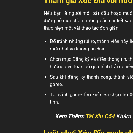
Tham gia Xóc Đĩa với hướ
Nếu bạn là người mới bắt đầu hoặc muốn
đừng bỏ qua phần hướng dẫn chi tiết sau 
thực hiện một vài thao tác đơn giản:
Để tránh những rủi ro, thành viên hãy l
mới nhất và không bị chặn.
Chọn mục Đăng ký và điền thông tin, th
hưởng đến toàn bộ quá trình trải nghiệ
Sau khi đăng ký thành công, thành vi
game.
Tại sảnh game, tìm kiếm và chọn trò 
tính.
Xem Thêm:
Tài Xỉu C54
Khám P
Luật chơi Xóc Đĩa xanh ch