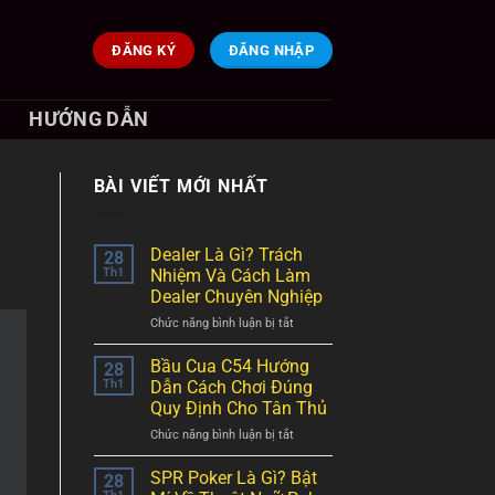
ĐĂNG KÝ
ĐĂNG NHẬP
Ố
HƯỚNG DẪN
BÀI VIẾT MỚI NHẤT
Dealer Là Gì? Trách
28
Th1
Nhiệm Và Cách Làm
Dealer Chuyên Nghiệp
Chức năng bình luận bị tắt
ở
Dealer
Là
Bầu Cua C54 Hướng
28
Gì?
Th1
Dẫn Cách Chơi Đúng
Trách
Quy Định Cho Tân Thủ
Nhiệm
Chức năng bình luận bị tắt
ở
Và
Bầu
Cách
Cua
Làm
SPR Poker Là Gì? Bật
28
C54
Dealer