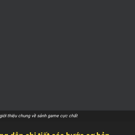
giới thiệu chung về sảnh game cực chất