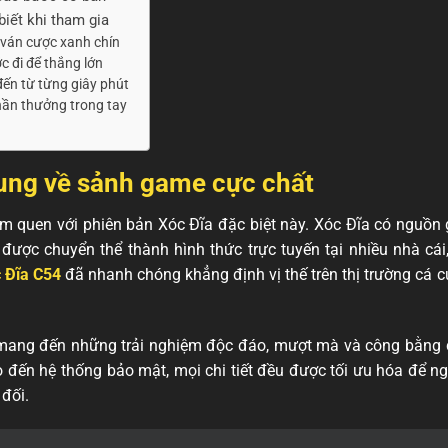
biết khi tham gia
 ván cược xanh chín
 đi để thắng lớn
đến từ từng giây phút
hần thưởng trong tay
hung về sảnh game cực chất
làm quen với phiên bản Xóc Đĩa đặc biệt này. Xóc Đĩa có nguồn
 được chuyển thể thành hình thức trực tuyến tại nhiều nhà cái
 Đĩa C54
đã nhanh chóng khẳng định vị thế trên thị trường cá 
 mang đến những trải nghiệm độc đáo, mượt mà và công bằng
 đến hệ thống bảo mật, mọi chi tiết đều được tối ưu hóa để n
 đối.