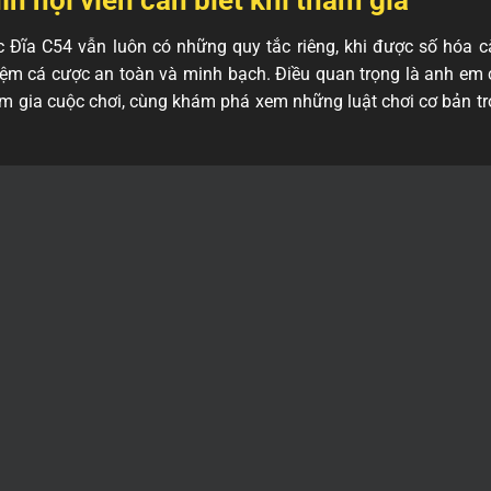
c Đĩa C54 vẫn luôn có những quy tắc riêng, khi được số hóa 
iệm cá cược an toàn và minh bạch. Điều quan trọng là anh em
m gia cuộc chơi, cùng khám phá xem những luật chơi cơ bản t