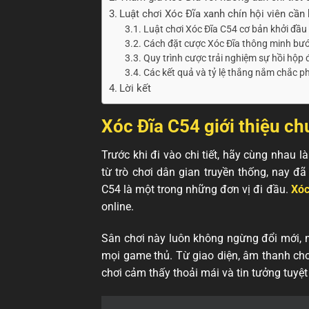
Luật chơi Xóc Đĩa xanh chín hội viên cần 
Luật chơi Xóc Đĩa C54 cơ bản khởi đầu
Cách đặt cược Xóc Đĩa thông minh bước
Quy trình cược trải nghiệm sự hồi hộp 
Các kết quả và tỷ lệ thắng nắm chắc p
Lời kết
Xóc Đĩa C54 giới thiệu c
Trước khi đi vào chi tiết, hãy cùng nhau 
từ trò chơi dân gian truyền thống, nay đã
C54 là một trong những đơn vị đi đầu.
Xóc
online.
Sân chơi này luôn không ngừng đổi mới,
mọi game thủ. Từ giao diện, âm thanh cho
chơi cảm thấy thoải mái và tin tưởng tuyệt