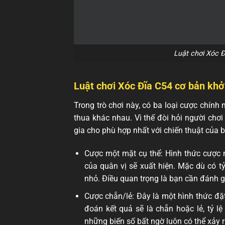
Luật chơi Xóc Đ
Luật chơi Xóc Đĩa C54 cơ bản khở
Trong trò chơi này, có ba loại cược chín
thua khác nhau. Vì thế đòi hỏi người chơ
gia cho phù hợp nhất với chiến thuật của 
Cược một mặt cụ thể: Hình thức cược 
của quân vị sẽ xuất hiện. Mặc dù có tỷ
nhỏ. Điều quan trọng là bạn cần đánh g
Cược chẵn/lẻ: Đây là một hình thức đặt
đoán kết quả sẽ là chẵn hoặc lẻ, tỷ 
những biến số bất ngờ luôn có thể xảy r