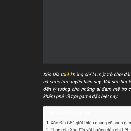
Xóc Đĩa
C54
không chỉ là một trò chơi dâ
cá cược trực tuyến hiện nay. Với sức hút 
đến lý tưởng cho những ai đam mê trò c
khám phá về tựa game đặc biệt này.
Table of Contents
Xóc Đĩa C54 giới thiệu chung về sảnh ga
Tham gia Xóc Đĩa với hướng dẫn chi tiết