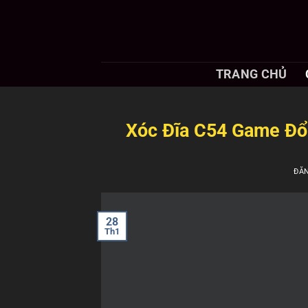
Bỏ
qua
nội
dung
TRANG CHỦ
Xóc Đĩa C54 Game Đổ
ĐĂ
28
Th1