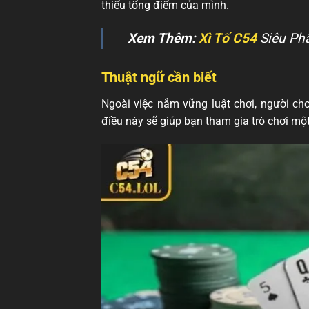
thiểu tổng điểm của mình.
Xem Thêm:
Xì Tố C54
Siêu Ph
Thuật ngữ cần biết
Ngoài việc nắm vững luật chơi, người ch
điều này sẽ giúp bạn tham gia trò chơi mộ