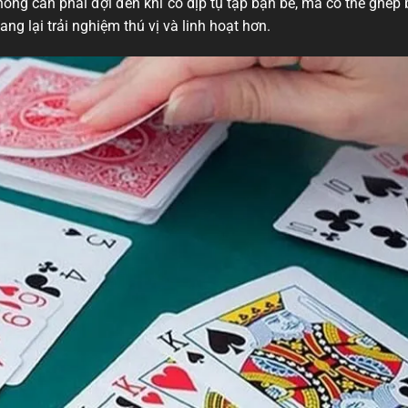
ông cần phải đợi đến khi có dịp tụ tập bạn bè, mà có thể ghép
ng lại trải nghiệm thú vị và linh hoạt hơn.