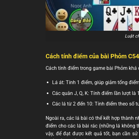
Luật c
Cách tính điểm của bài Phỏm C54
Cách tính điểm trong game bài Phỏm khá đ
Lá át: Tính 1 điểm, giúp giảm tổng điểm
Các quân J, Q, K: Tính điểm lần lượt là 
Các lá từ 2 đến 10: Tính điểm theo số tư
Ngoài ra, các lá bài có thể kết hợp thành
điểm cho các lá bài rác (những lá không 
vậy, để đạt được kết quả tốt, bạn cần s