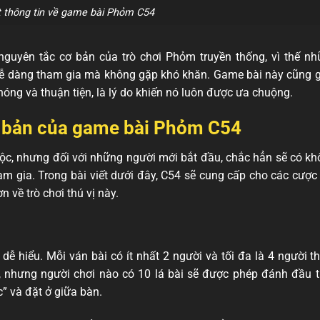
t thông tin về game bài Phỏm C54
uyên tắc cơ bản của trò chơi Phỏm truyền thống, vì thế nh
dễ dàng tham gia mà không gặp khó khăn. Game bài này cũng 
hóng và thuận tiện, là lý do khiến nó luôn được ưa chuộng.
ơ bản của game bài Phỏm C54
ộc, nhưng đối với những người mới bắt đầu, chắc hẳn sẽ có k
am gia. Trong bài viết dưới đây, C54 sẽ cung cấp cho các cược
n về trò chơi thú vị này.
ễ hiểu. Mỗi ván bài có ít nhất 2 người và tối đa là 4 người 
i, nhưng người chơi nào có 10 lá bài sẽ được phép đánh đầu t
c” và đặt ở giữa bàn.