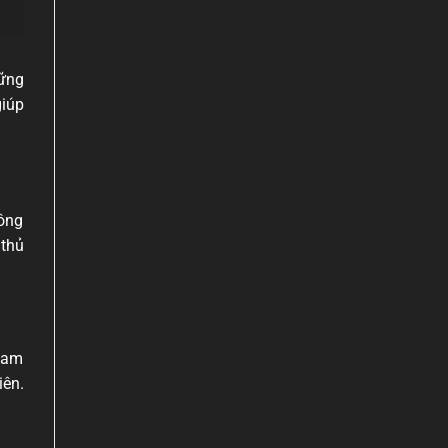
ững
giúp
hông
 thủ
tham
iên.