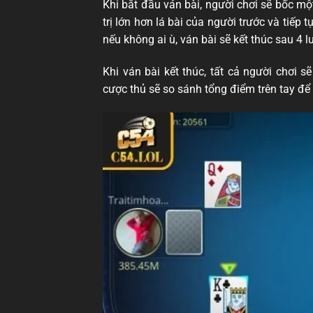
Khi bắt đầu ván bài, người chơi sẽ bốc một
trị lớn hơn lá bài của người trước và tiếp t
nếu không ai ù, ván bài sẽ kết thúc sau 4 l
Khi ván bài kết thúc, tất cả người chơi 
cược thủ sẽ so sánh tổng điểm trên tay để