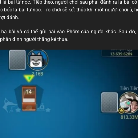
 lá bài từ nọc. Tiếp theo, người chơi sau phải đánh ra lá bài có
ục bốc lá bài từ nọc. Trò chơi sẽ kết thúc khi một người chơi ù, 
ượt đánh.
sẽ hạ bài và có thể gửi bài vào Phỏm của người khác. Sau đó,
 phân định người thắng kẻ thua.